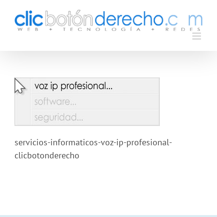
Saltar
al
contenido
servicios-informaticos-voz-ip-profesional-
clicbotonderecho