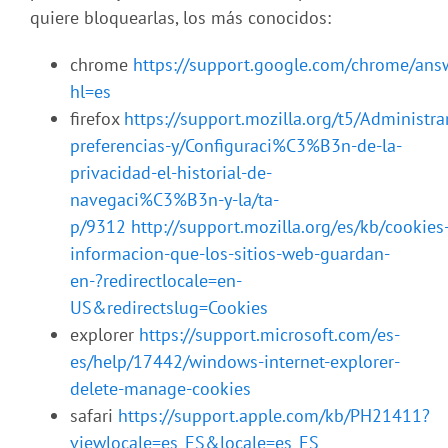
quiere bloquearlas, los más conocidos:
chrome
https://support.google.com/chrome/an
hl=es
firefox
https://support.mozilla.org/t5/Administra
preferencias-y/Configuraci%C3%B3n-de-la-
privacidad-el-historial-de-
navegaci%C3%B3n-y-la/ta-
p/9312
http://support.mozilla.org/es/kb/cookies
informacion-que-los-sitios-web-guardan-
en-?redirectlocale=en-
US&redirectslug=Cookies
explorer
https://support.microsoft.com/es-
es/help/17442/windows-internet-explorer-
delete-manage-cookies
safari
https://support.apple.com/kb/PH21411?
viewlocale=es_ES&locale=es_ES