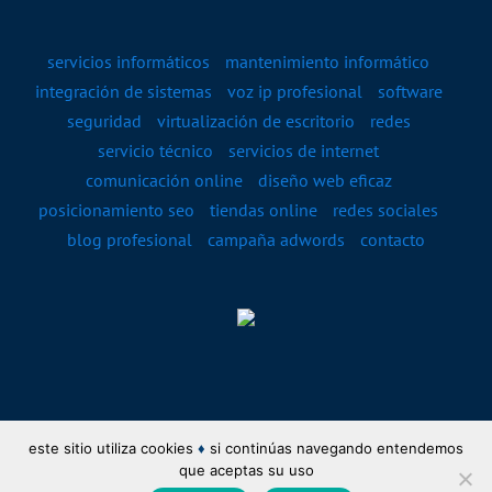
servicios informáticos
mantenimiento informático
integración de sistemas
voz ip profesional
software
seguridad
virtualización de escritorio
redes
servicio técnico
servicios de internet
comunicación online
diseño web eficaz
posicionamiento seo
tiendas online
redes sociales
blog profesional
campaña adwords
contacto
este sitio utiliza cookies
♦
si continúas navegando entendemos
copyright 2017 clicbotonderecho.com todos los derechos reservados y los
que aceptas su uso
izquierdos también