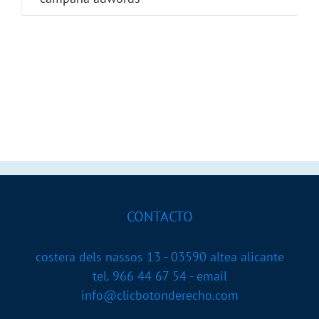
CONTACTO
costera dels nassos 13 - 03590 altea alicante
tel. 966 44 67 54 - email
info@clicbotonderecho.com