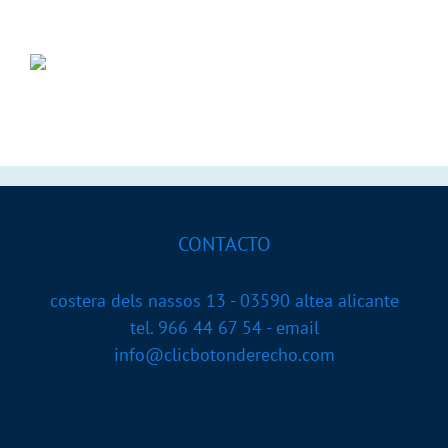
CONTACTO
costera dels nassos 13 - 03590 altea alicante
tel. 966 44 67 54 - email
info@clicbotonderecho.com