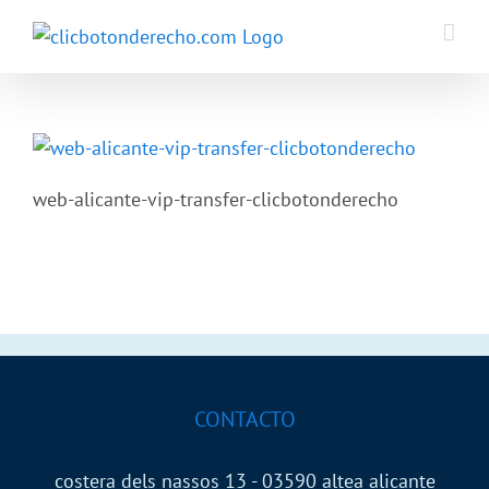
Saltar
al
contenido
web-alicante-vip-transfer-clicbotonderecho
CONTACTO
costera dels nassos 13 - 03590 altea alicante