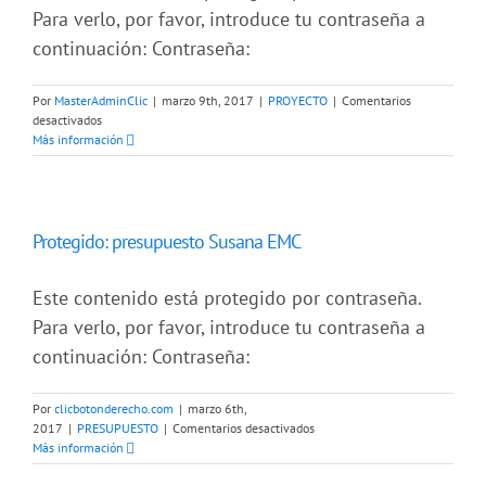
Para verlo, por favor, introduce tu contraseña a
continuación: Contraseña:
Por
MasterAdminClic
|
marzo 9th, 2017
|
PROYECTO
|
Comentarios
en
desactivados
Protegido:
Más información
proyecto
LEGAL
ORBIS
Protegido: presupuesto Susana EMC
Este contenido está protegido por contraseña.
Para verlo, por favor, introduce tu contraseña a
continuación: Contraseña:
Por
clicbotonderecho.com
|
marzo 6th,
en
2017
|
PRESUPUESTO
|
Comentarios desactivados
Protegido:
Más información
presupuesto
Susana