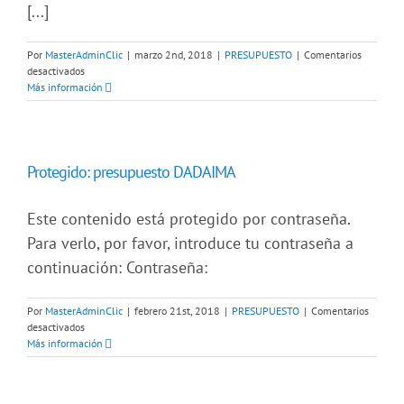
[...]
Por
MasterAdminClic
|
marzo 2nd, 2018
|
PRESUPUESTO
|
Comentarios
en
desactivados
presupuesto
Más información
APASOG
Protegido: presupuesto DADAIMA
Este contenido está protegido por contraseña.
Para verlo, por favor, introduce tu contraseña a
continuación: Contraseña:
Por
MasterAdminClic
|
febrero 21st, 2018
|
PRESUPUESTO
|
Comentarios
en
desactivados
Protegido:
Más información
presupuesto
DADAIMA