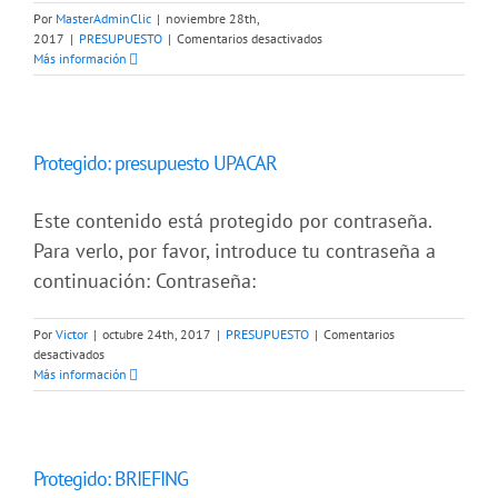
Por
MasterAdminClic
|
noviembre 28th,
en
2017
|
PRESUPUESTO
|
Comentarios desactivados
Protegido:
Más información
presupuesto
FINCAS
HOY
Protegido: presupuesto UPACAR
Este contenido está protegido por contraseña.
Para verlo, por favor, introduce tu contraseña a
continuación: Contraseña:
Por
Victor
|
octubre 24th, 2017
|
PRESUPUESTO
|
Comentarios
en
desactivados
Protegido:
Más información
presupuesto
UPACAR
Protegido: BRIEFING