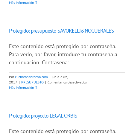
Protegido:
Más información
presupuesto
EDURNE
FIGUEROA
Protegido: presupuesto SAVORELLI&NOGUERALES
Este contenido está protegido por contraseña.
Para verlo, por favor, introduce tu contraseña a
continuación: Contraseña:
Por
clicbotonderecho.com
|
junio 23rd,
en
2017
|
PRESUPUESTO
|
Comentarios desactivados
Protegido:
Más información
presupuesto
SAVORELLI&NOGUERALES
Protegido: proyecto LEGAL ORBIS
Este contenido está protegido por contraseña.