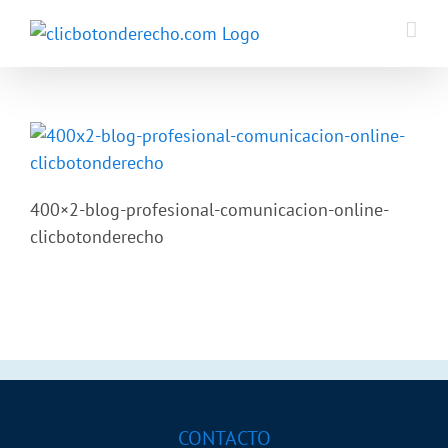
Saltar
al
contenido
400×2-blog-profesional-comunicacion-online-
clicbotonderecho
CONTACTO