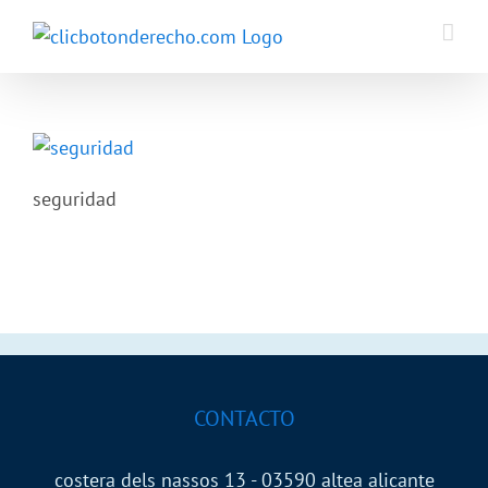
Saltar
al
contenido
seguridad
CONTACTO
costera dels nassos 13 - 03590 altea alicante