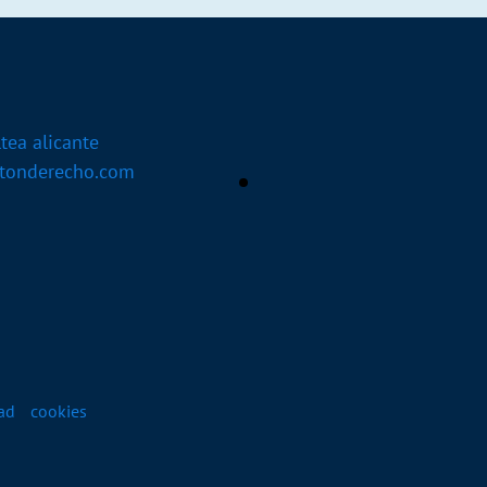
tea alicante
botonderecho.com
dad
cookies